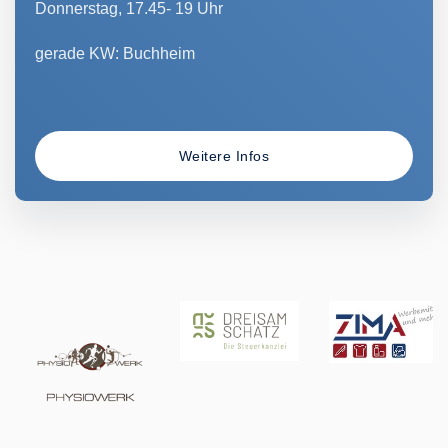
Donnerstag, 17.45- 19 Uhr
gerade KW: Buchheim
Weitere Infos